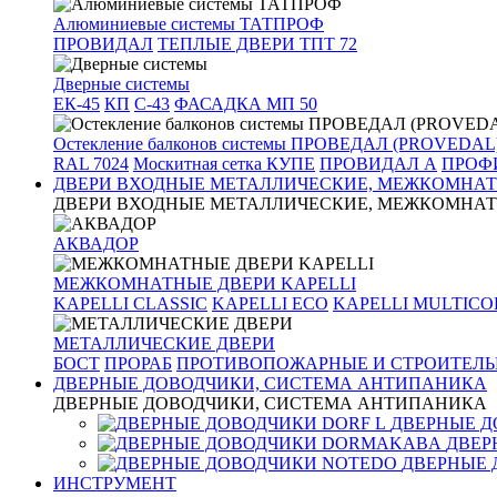
Алюминиевые системы ТАТПРОФ
ПРОВИДАЛ
ТЕПЛЫЕ ДВЕРИ ТПТ 72
Дверные системы
ЕК-45
КП
С-43
ФАСАДКА МП 50
Остекление балконов системы ПРОВЕДАЛ (PROVEDAL
RAL 7024
Москитная сетка КУПЕ
ПРОВИДАЛ А
ПРОФИ
ДВЕРИ ВХОДНЫЕ МЕТАЛЛИЧЕСКИЕ, МЕЖКОМНАТ
ДВЕРИ ВХОДНЫЕ МЕТАЛЛИЧЕСКИЕ, МЕЖКОМНАТ
АКВАДОР
МЕЖКОМНАТНЫЕ ДВЕРИ KAPELLI
KAPELLI CLASSIC
KAPELLI ECO
KAPELLI MULTICO
МЕТАЛЛИЧЕСКИЕ ДВЕРИ
БОСТ
ПРОРАБ
ПРОТИВОПОЖАРНЫЕ И СТРОИТЕЛЬ
ДВЕРНЫЕ ДОВОДЧИКИ, СИСТЕМА АНТИПАНИКА
ДВЕРНЫЕ ДОВОДЧИКИ, СИСТЕМА АНТИПАНИКА
ДВЕРНЫЕ Д
ДВЕР
ДВЕРНЫЕ 
ИНСТРУМЕНТ