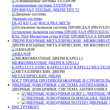
Алюминиевые системы ТАТПРОФ
ПРОВИДАЛ
ТЕПЛЫЕ ДВЕРИ ТПТ 72
Дверные системы
ЕК-45
КП
С-43
ФАСАДКА МП 50
Остекление балконов системы ПРОВЕДАЛ (PROVEDAL
RAL 7024
Москитная сетка КУПЕ
ПРОВИДАЛ А
ПРОФИ
ДВЕРИ ВХОДНЫЕ МЕТАЛЛИЧЕСКИЕ, МЕЖКОМНАТ
ДВЕРИ ВХОДНЫЕ МЕТАЛЛИЧЕСКИЕ, МЕЖКОМНАТ
АКВАДОР
МЕЖКОМНАТНЫЕ ДВЕРИ KAPELLI
KAPELLI CLASSIC
KAPELLI ECO
KAPELLI MULTICO
МЕТАЛЛИЧЕСКИЕ ДВЕРИ
БОСТ
ПРОРАБ
ПРОТИВОПОЖАРНЫЕ И СТРОИТЕЛЬ
ДВЕРНЫЕ ДОВОДЧИКИ, СИСТЕМА АНТИПАНИКА
ДВЕРНЫЕ ДОВОДЧИКИ, СИСТЕМА АНТИПАНИКА
ДВЕРНЫЕ Д
ДВЕР
ДВЕРНЫЕ 
ИНСТРУМЕНТ