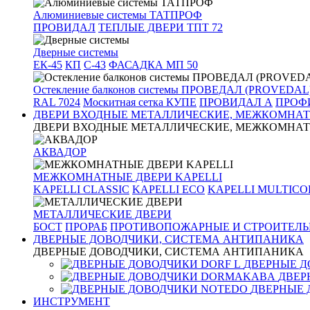
Алюминиевые системы ТАТПРОФ
ПРОВИДАЛ
ТЕПЛЫЕ ДВЕРИ ТПТ 72
Дверные системы
ЕК-45
КП
С-43
ФАСАДКА МП 50
Остекление балконов системы ПРОВЕДАЛ (PROVEDAL
RAL 7024
Москитная сетка КУПЕ
ПРОВИДАЛ А
ПРОФИ
ДВЕРИ ВХОДНЫЕ МЕТАЛЛИЧЕСКИЕ, МЕЖКОМНАТ
ДВЕРИ ВХОДНЫЕ МЕТАЛЛИЧЕСКИЕ, МЕЖКОМНАТ
АКВАДОР
МЕЖКОМНАТНЫЕ ДВЕРИ KAPELLI
KAPELLI CLASSIC
KAPELLI ECO
KAPELLI MULTICO
МЕТАЛЛИЧЕСКИЕ ДВЕРИ
БОСТ
ПРОРАБ
ПРОТИВОПОЖАРНЫЕ И СТРОИТЕЛЬ
ДВЕРНЫЕ ДОВОДЧИКИ, СИСТЕМА АНТИПАНИКА
ДВЕРНЫЕ ДОВОДЧИКИ, СИСТЕМА АНТИПАНИКА
ДВЕРНЫЕ Д
ДВЕР
ДВЕРНЫЕ 
ИНСТРУМЕНТ