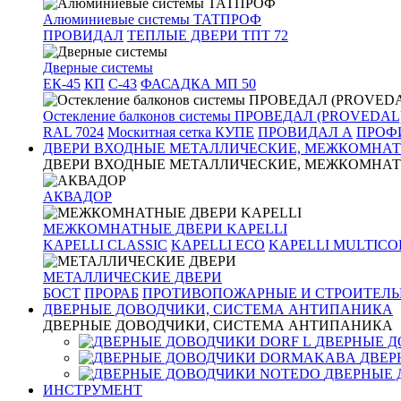
Алюминиевые системы ТАТПРОФ
ПРОВИДАЛ
ТЕПЛЫЕ ДВЕРИ ТПТ 72
Дверные системы
ЕК-45
КП
С-43
ФАСАДКА МП 50
Остекление балконов системы ПРОВЕДАЛ (PROVEDAL
RAL 7024
Москитная сетка КУПЕ
ПРОВИДАЛ А
ПРОФИ
ДВЕРИ ВХОДНЫЕ МЕТАЛЛИЧЕСКИЕ, МЕЖКОМНАТ
ДВЕРИ ВХОДНЫЕ МЕТАЛЛИЧЕСКИЕ, МЕЖКОМНАТ
АКВАДОР
МЕЖКОМНАТНЫЕ ДВЕРИ KAPELLI
KAPELLI CLASSIC
KAPELLI ECO
KAPELLI MULTICO
МЕТАЛЛИЧЕСКИЕ ДВЕРИ
БОСТ
ПРОРАБ
ПРОТИВОПОЖАРНЫЕ И СТРОИТЕЛЬ
ДВЕРНЫЕ ДОВОДЧИКИ, СИСТЕМА АНТИПАНИКА
ДВЕРНЫЕ ДОВОДЧИКИ, СИСТЕМА АНТИПАНИКА
ДВЕРНЫЕ Д
ДВЕР
ДВЕРНЫЕ 
ИНСТРУМЕНТ